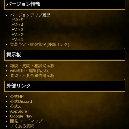
バージョン情報
バージョンアップ履歴
┣
Ver.5
┣
Ver.4
┣
Ver.3
┣
Ver.2
┗
Ver.1
実装予定・開発状況(外部リンク)
↑
掲示板
雑談・質問・相談掲示板
wiki運用・編集掲示板
要望・不具合報告掲示板
↑
外部リンク
公式HP
公式Discord
公式X
AppStore
Google Play
開発ロードマップ
よくある質問