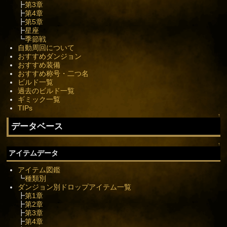
┣
第3章
┣
第4章
┣
第5章
┣
星座
┗
季節戦
自動周回について
おすすめダンジョン
おすすめ装備
おすすめ称号・二つ名
ビルド一覧
過去のビルド一覧
ギミック一覧
TIPs
↑
データベース
↑
アイテムデータ
アイテム図鑑
┗
種類別
ダンジョン別ドロップアイテム一覧
┣
第1章
┣
第2章
┣
第3章
┣
第4章