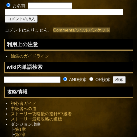
お名前:
コメントはありません。
Comments/ソウルバンケット
利用上の注意
編集のガイドライン
↑
wiki内単語検索
AND検索
OR検索
↑
攻略情報
初心者ガイド
中級者への道
ストーリー攻略後の指針/中級者
ストーリー最短攻略の道標
ダンジョン攻略
┣
第1章
┣
第2章