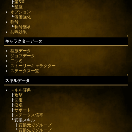
┣
第5章
┗
星座
オプション
┗
装備強化
称号
┗
称号継承
共鳴効果
↑
キャラクターデータ
種族データ
ジョブデータ
二つ名
ストーリーキャラクター
ステータス一覧
↑
スキルデータ
スキル辞典
┣
攻撃
┣
回復
┣
召喚
┣
サポート
┣
ステータス倍率
┗変換スキル
┣
変換元でグループ
┗
変換先でグループ