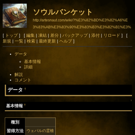
ソウルバンケット
http://artesnaut.com/wiki/?%E3%82%BD%E3%82%A6%E
3%83%AB%E3%83%90%E3%83%B3%E3%82%B1%E3%
83%83%E3%83%88
[
トップ
] [
編集
|
凍結
|
差分
|
バックアップ
|
添付
|
リロード
] [
新規
|
一覧
|
検索
|
最終更新
|
ヘルプ
]
データ
基本情報
詳細
解説
コメント
データ
†
↑
†
基本情報
種別
習得方法
ウェパルの霊槍