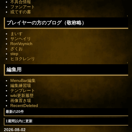
不具合情報
ファンアート
或てすの書
↑
プレイヤーの方のブログ（敬称略）
まいす
サンヘイリ
RonVoynich
ざくお
step
ヒヨクレンリ
↑
編集用
MenuBar編集
編集練習場
テンプレート
wiki更新履歴
画像置き場
RecentDeleted
最新の20件
1週間以内に更新
2026-08-02