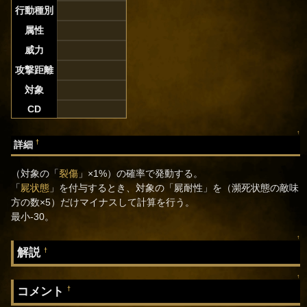
行動種別
属性
威力
攻撃距離
対象
CD
↑
†
詳細
（対象の「
裂傷
」×1%）の確率で発動する。
「
屍状態
」を付与するとき、対象の「屍耐性」を（瀕死状態の敵味
方の数×5）だけマイナスして計算を行う。
最小-30。
↑
解説
†
↑
コメント
†