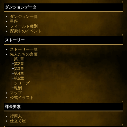
↑
ダンジョンデータ
ダンジョン一覧
星座
フィールド種別
探索中のイベント
↑
ストーリー
ストーリー一覧
先人たちの言葉
┣
第1章
┣
第2章
┣
第3章
┣
第4章
┣
第5章
┣
シリーズ
┗
報酬
マップ
公式イラスト
↑
課金要素
行商人
仕立て屋
↑