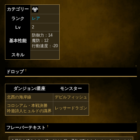
カテゴリー
ランク
レア
Lv
2
防御力：14
基本性能
魔防：12
行動速度：-20
スキル
↑
†
ドロップ
ダンジョン/星座
モンスター
北西の海岸線
デビルフィッシュ
コロシアム・本戦決勝
レッサードラゴン
吟遊詩人ヒュルドの識界
↑
†
フレーバーテキスト