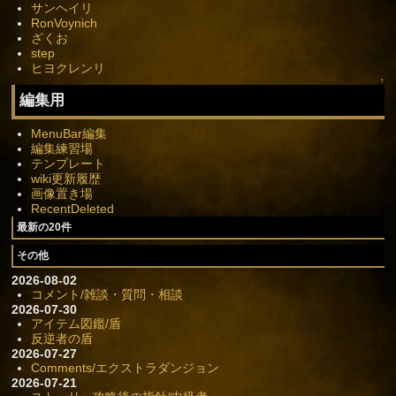
サンヘイリ
RonVoynich
ざくお
step
ヒヨクレンリ
↑
編集用
MenuBar編集
編集練習場
テンプレート
wiki更新履歴
画像置き場
RecentDeleted
最新の20件
その他
2026-08-02
コメント/雑談・質問・相談
2026-07-30
アイテム図鑑/盾
反逆者の盾
2026-07-27
Comments/エクストラダンジョン
2026-07-21