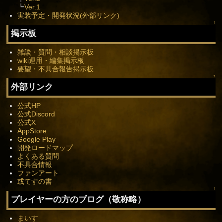
┗
Ver.1
実装予定・開発状況(外部リンク)
↑
掲示板
雑談・質問・相談掲示板
wiki運用・編集掲示板
要望・不具合報告掲示板
↑
外部リンク
公式HP
公式Discord
公式X
AppStore
Google Play
開発ロードマップ
よくある質問
不具合情報
ファンアート
或てすの書
↑
プレイヤーの方のブログ（敬称略）
まいす