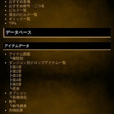
おすすめ装備
おすすめ称号・二つ名
ビルド一覧
過去のビルド一覧
ギミック一覧
TIPs
↑
データベース
↑
アイテムデータ
アイテム図鑑
┗
種類別
ダンジョン別ドロップアイテム一覧
┣
第1章
┣
第2章
┣
第3章
┣
第4章
┣
第5章
┗
星座
オプション
┗
装備強化
称号
┗
称号継承
共鳴効果
↑