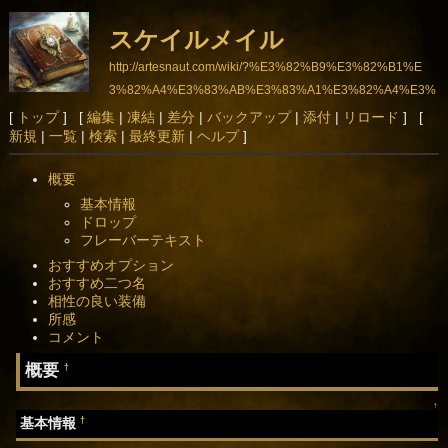
スケイルメイル
http://artesnaut.com/wiki/?%E3%82%B9%E3%82%B1%E
3%82%A4%E3%83%AB%E3%83%A1%E3%82%A4%E3%
83%AB
[
トップ
] [
編集
|
凍結
|
差分
|
バックアップ
|
添付
|
リロード
] [
新規
|
一覧
|
検索
|
最終更新
|
ヘルプ
]
概要
基本情報
ドロップ
フレーバーテキスト
おすすめオプション
おすすめ二つ名
相性の良い装備
所感
コメント
概要
†
↑
†
基本情報