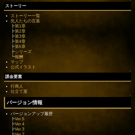
↑
ストーリー
ストーリー一覧
先人たちの言葉
┣
第1章
┣
第2章
┣
第3章
┣
第4章
┣
第5章
┣
シリーズ
┗
報酬
マップ
公式イラスト
↑
課金要素
行商人
仕立て屋
↑
バージョン情報
バージョンアップ履歴
┣
Ver.5
┣
Ver.4
┣
Ver.3
┣
Ver.2