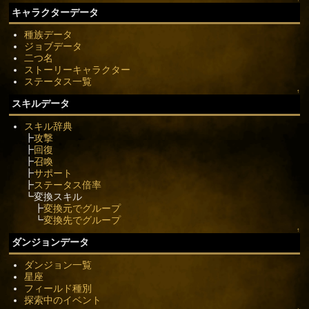
キャラクターデータ
種族データ
ジョブデータ
二つ名
ストーリーキャラクター
ステータス一覧
↑
スキルデータ
スキル辞典
┣
攻撃
┣
回復
┣
召喚
┣
サポート
┣
ステータス倍率
┗変換スキル
┣
変換元でグループ
┗
変換先でグループ
↑
ダンジョンデータ
ダンジョン一覧
星座
フィールド種別
探索中のイベント