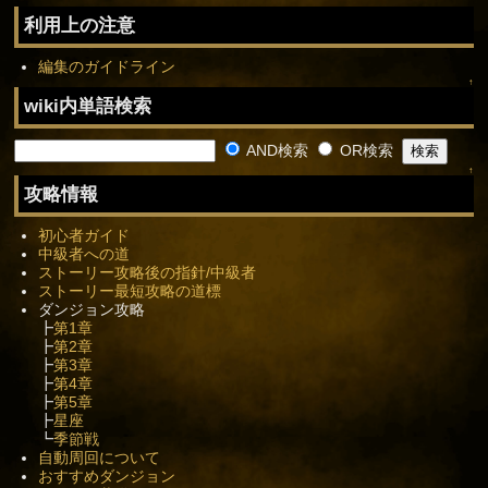
利用上の注意
編集のガイドライン
↑
wiki内単語検索
AND検索
OR検索
↑
攻略情報
初心者ガイド
中級者への道
ストーリー攻略後の指針/中級者
ストーリー最短攻略の道標
ダンジョン攻略
┣
第1章
┣
第2章
┣
第3章
┣
第4章
┣
第5章
┣
星座
┗
季節戦
自動周回について
おすすめダンジョン