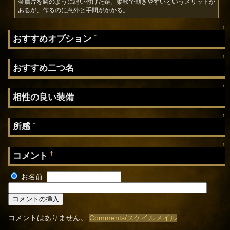
金属片を鱗のように縫い付けた鎧。柔軟で動きやすいというメリットが
あるが、作るのに意外と手間がかかる。
↑
おすすめオプション
†
↑
おすすめ二つ名
†
↑
相性の良い装備
†
↑
所感
†
↑
コメント
†
お名前:
コメントはありません。
Comments/スケイルメイル