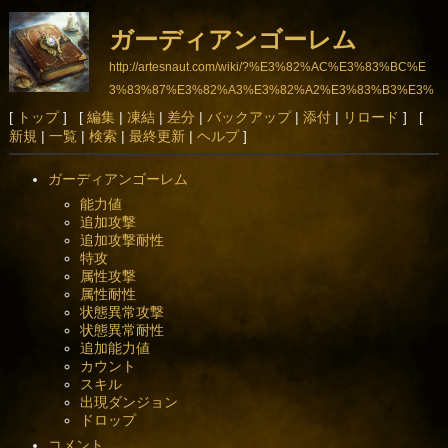
ガーディアンゴーレム
http://artesnaut.com/wiki/?%E3%82%AC%E3%83%BC%E
3%83%87%E3%82%A3%E3%82%A2%E3%83%B3%E3%
82%B4%E3%83%BC%E3%83%AC%E3%83%A0
[
トップ
] [
編集
|
凍結
|
差分
|
バックアップ
|
添付
|
リロード
] [
新規
|
一覧
|
検索
|
最終更新
|
ヘルプ
]
ガーディアンゴーレム
能力値
追加攻撃
追加攻撃耐性
特攻
属性攻撃
属性耐性
状態異常攻撃
状態異常耐性
追加能力値
カウント
スキル
出現ダンジョン
ドロップ
コメント