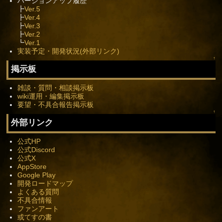
バージョンアップ履歴
┣
Ver.5
┣
Ver.4
┣
Ver.3
┣
Ver.2
┗
Ver.1
実装予定・開発状況(外部リンク)
↑
掲示板
雑談・質問・相談掲示板
wiki運用・編集掲示板
要望・不具合報告掲示板
↑
外部リンク
公式HP
公式Discord
公式X
AppStore
Google Play
開発ロードマップ
よくある質問
不具合情報
ファンアート
或てすの書