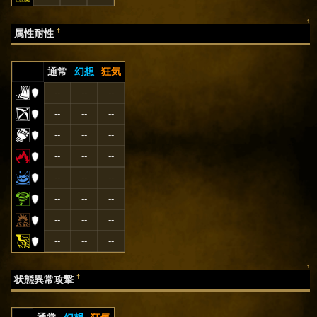
↑
†
属性耐性
通常
幻想
狂気
--
--
--
--
--
--
--
--
--
--
--
--
--
--
--
--
--
--
--
--
--
--
--
--
↑
†
状態異常攻撃