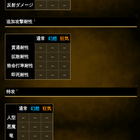
反射ダメージ
--
--
--
↑
†
追加攻撃耐性
通常
幻想
狂気
貫通耐性
--
--
--
拡散耐性
--
--
--
致命打率耐性
--
--
--
即死耐性
--
--
--
↑
†
特攻
通常
幻想
狂気
人型
--
--
--
悪魔
--
--
--
竜
--
--
--