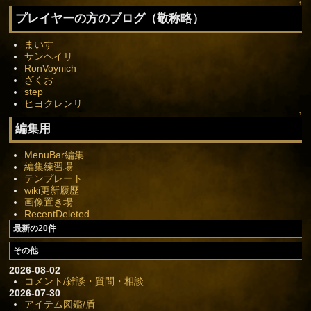
↑
プレイヤーの方のブログ（敬称略）
まいす
サンヘイリ
RonVoynich
ざくお
step
ヒヨクレンリ
↑
編集用
MenuBar編集
編集練習場
テンプレート
wiki更新履歴
画像置き場
RecentDeleted
最新の20件
その他
2026-08-02
コメント/雑談・質問・相談
2026-07-30
アイテム図鑑/盾