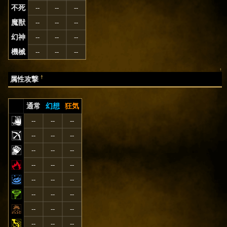
不死
--
--
--
魔獣
--
--
--
幻神
--
--
--
機械
--
--
--
↑
†
属性攻撃
通常
幻想
狂気
--
--
--
--
--
--
--
--
--
--
--
--
--
--
--
--
--
--
--
--
--
--
--
--