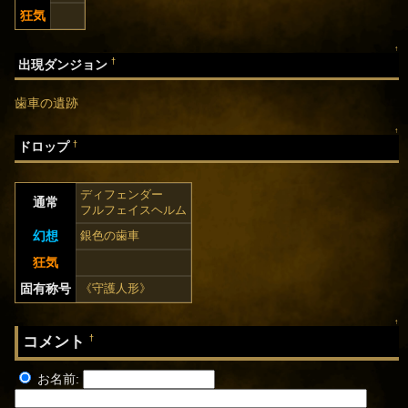
狂気
↑
†
出現ダンジョン
歯車の遺跡
↑
†
ドロップ
ディフェンダー
通常
フルフェイスヘルム
幻想
銀色の歯車
狂気
固有称号
《守護人形》
↑
コメント
†
お名前: