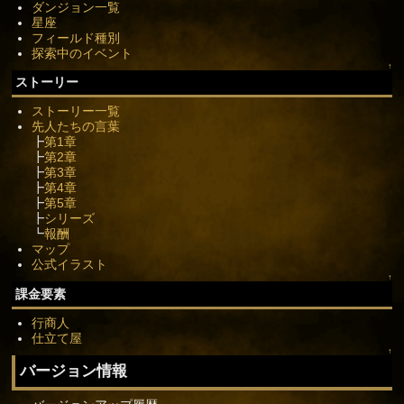
ダンジョン一覧
星座
フィールド種別
探索中のイベント
↑
ストーリー
ストーリー一覧
先人たちの言葉
┣
第1章
┣
第2章
┣
第3章
┣
第4章
┣
第5章
┣
シリーズ
┗
報酬
マップ
公式イラスト
↑
課金要素
行商人
仕立て屋
↑
バージョン情報