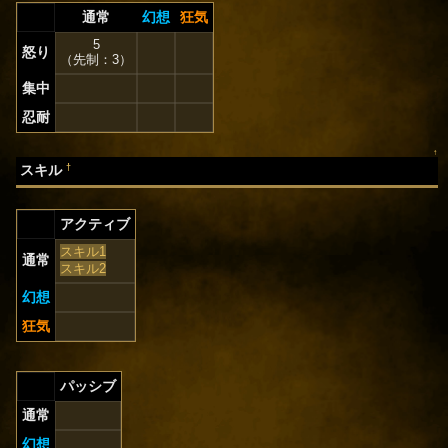
通常
幻想
狂気
5
怒り
（先制：3）
集中
忍耐
↑
†
スキル
アクティブ
スキル1
通常
スキル2
幻想
狂気
パッシブ
通常
幻想