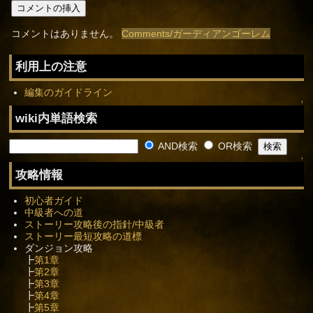
コメントはありません。
Comments/ガーディアンゴーレム
利用上の注意
編集のガイドライン
↑
wiki内単語検索
AND検索
OR検索
↑
攻略情報
初心者ガイド
中級者への道
ストーリー攻略後の指針/中級者
ストーリー最短攻略の道標
ダンジョン攻略
┣
第1章
┣
第2章
┣
第3章
┣
第4章
┣
第5章