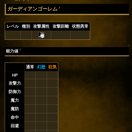
ガーディアンゴーレム
†
レベル
種別
攻撃属性
攻撃距離
状態異常
↑
†
能力値
通常
幻想
狂気
HP
攻撃力
防御力
魔力
魔防
命中
回避