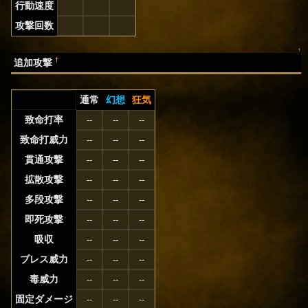
行動速度
攻撃回数
↑
†
追加攻撃
通常
幻想
狂気
致命打率
--
--
--
致命打威力
--
--
--
貫通攻撃
--
--
--
拡散攻撃
--
--
--
多段攻撃
--
--
--
即死攻撃
--
--
--
吸収
--
--
--
ブレス威力
--
--
--
毒威力
--
--
--
固定ダメージ
--
--
--