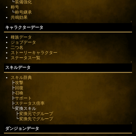
┗
装備強化
称号
┗
称号継承
共鳴効果
↑
キャラクターデータ
種族データ
ジョブデータ
二つ名
ストーリーキャラクター
ステータス一覧
↑
スキルデータ
スキル辞典
┣
攻撃
┣
回復
┣
召喚
┣
サポート
┣
ステータス倍率
┗変換スキル
┣
変換元でグループ
┗
変換先でグループ
↑
ダンジョンデータ