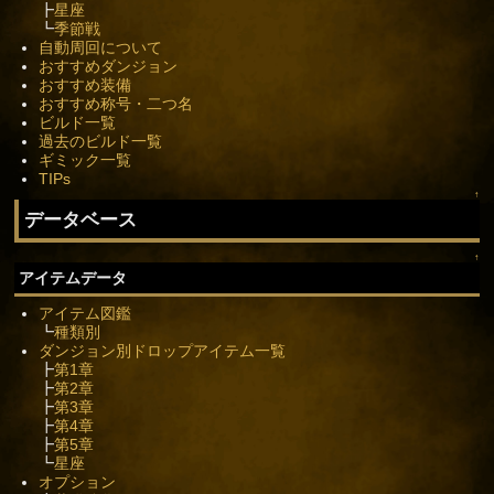
┣
星座
┗
季節戦
自動周回について
おすすめダンジョン
おすすめ装備
おすすめ称号・二つ名
ビルド一覧
過去のビルド一覧
ギミック一覧
TIPs
↑
データベース
↑
アイテムデータ
アイテム図鑑
┗
種類別
ダンジョン別ドロップアイテム一覧
┣
第1章
┣
第2章
┣
第3章
┣
第4章
┣
第5章
┗
星座
オプション