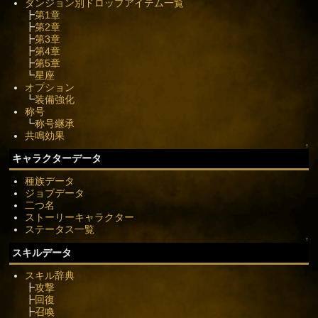
ダンジョン別ドロップアイテム一覧
┣
第1章
┣
第2章
┣
第3章
┣
第4章
┣
第5章
┗
星座
オプション
┗
装備強化
称号
┗
称号継承
共鳴効果
↑
キャラクターデータ
種族データ
ジョブデータ
二つ名
ストーリーキャラクター
ステータス一覧
↑
スキルデータ
スキル辞典
┣
攻撃
┣
回復
┣
召喚