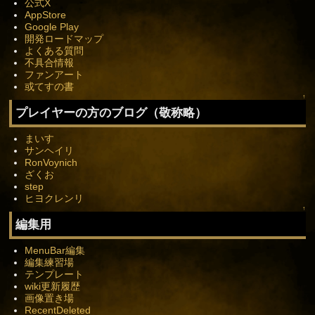
公式X
AppStore
Google Play
開発ロードマップ
よくある質問
不具合情報
ファンアート
或てすの書
↑
プレイヤーの方のブログ（敬称略）
まいす
サンヘイリ
RonVoynich
ざくお
step
ヒヨクレンリ
↑
編集用
MenuBar編集
編集練習場
テンプレート
wiki更新履歴
画像置き場
RecentDeleted