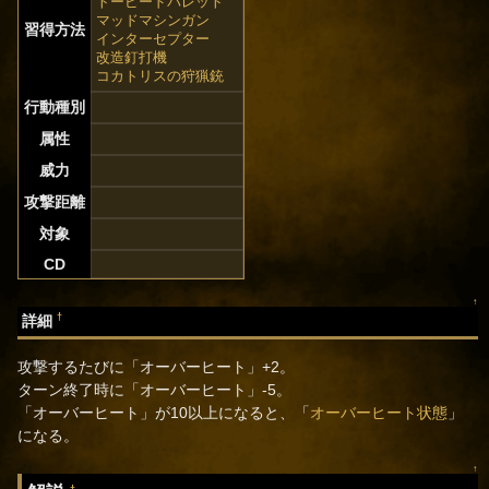
トーピードバレット
マッドマシンガン
習得方法
インターセプター
改造釘打機
コカトリスの狩猟銃
行動種別
属性
威力
攻撃距離
対象
CD
↑
†
詳細
攻撃するたびに「オーバーヒート」+2。
ターン終了時に「オーバーヒート」-5。
「オーバーヒート」が10以上になると、「
オーバーヒート状態
」
になる。
↑
†