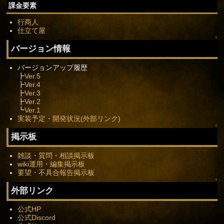
課金要素
行商人
仕立て屋
↑
バージョン情報
バージョンアップ履歴
┣
Ver.5
┣
Ver.4
┣
Ver.3
┣
Ver.2
┗
Ver.1
実装予定・開発状況(外部リンク)
↑
掲示板
雑談・質問・相談掲示板
wiki運用・編集掲示板
要望・不具合報告掲示板
↑
外部リンク
公式HP
公式Discord