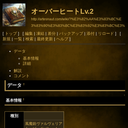
オーバーヒートLv.2
http://artesnaut.com/wiki/?%E3%82%AA%E3%83%BC%E
3%83%90%E3%83%BC%E3%83%92%E3%83%BC%E3%
83%88Lv.2
[
トップ
] [
編集
|
凍結
|
差分
|
バックアップ
|
添付
|
リロード
] [
新規
|
一覧
|
検索
|
最終更新
|
ヘルプ
]
データ
基本情報
詳細
解説
コメント
データ
†
↑
†
基本情報
種別
風魔銃ヴァルヴェリア