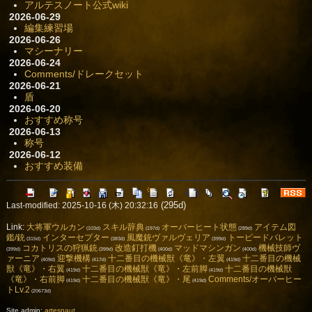
アルテスノート公式wiki
2026-06-29
編集練習場
2026-06-26
マシーナリー
2026-06-24
Comments/ドレークセット
2026-06-21
盾
2026-06-20
おすすめ称号
2026-06-13
称号
2026-06-12
おすすめ装備
(295d)
Last-modified: 2025-10-16 (木) 20:32:16
Link:
大将軍ウルカン
スキル辞典
オーバーヒート状態
アイテム図
(103d)
(197d)
(289d)
鑑/銃
インターセプター
風魔銃ヴァルヴェリア
トーピードバレット
(315d)
(383d)
(399d)
コカトリスの狩猟銃
改造釘打機
マッドマシンガン
機械技師ヴ
(399d)
(399d)
(400d)
(400d)
ァーニア
迎撃機構
十二番目の機械獣《竜》・左翼
十二番目の機械
(409d)
(417d)
(419d)
獣《竜》・右翼
十二番目の機械獣《竜》・左前脚
十二番目の機械獣
(419d)
(419d)
《竜》・右前脚
十二番目の機械獣《竜》・尾
Comments/オーバーヒー
(419d)
(419d)
トLv.2
(20673d)
Site admin:
artesnaut