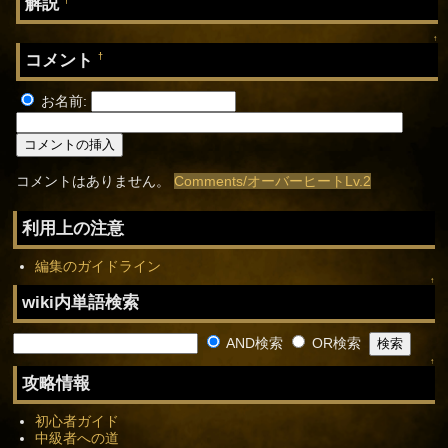
解説
↑
コメント
†
お名前:
コメントはありません。
Comments/オーバーヒートLv.2
利用上の注意
編集のガイドライン
↑
wiki内単語検索
AND検索
OR検索
↑
攻略情報
初心者ガイド
中級者への道