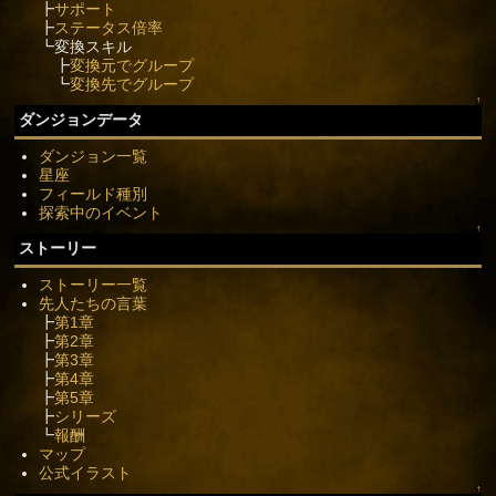
┣
サポート
┣
ステータス倍率
┗変換スキル
┣
変換元でグループ
┗
変換先でグループ
↑
ダンジョンデータ
ダンジョン一覧
星座
フィールド種別
探索中のイベント
↑
ストーリー
ストーリー一覧
先人たちの言葉
┣
第1章
┣
第2章
┣
第3章
┣
第4章
┣
第5章
┣
シリーズ
┗
報酬
マップ
公式イラスト
↑