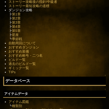
ストーリー攻略後の指針/中級者
ストーリー最短攻略の道標
ダンジョン攻略
┣
第1章
┣
第2章
┣
第3章
┣
第4章
┣
第5章
┣
星座
┗
季節戦
自動周回について
おすすめダンジョン
おすすめ装備
おすすめ称号・二つ名
ビルド一覧
過去のビルド一覧
ギミック一覧
TIPs
↑
データベース
↑
アイテムデータ
アイテム図鑑
┗
種類別