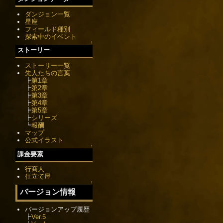
ダンジョン一覧
星座
フィールド種別
探索中のイベント
↑
ストーリー
ストーリー一覧
先人たちの言葉
┣
第1章
┣
第2章
┣
第3章
┣
第4章
┣
第5章
┣
シリーズ
┗
報酬
マップ
公式イラスト
↑
課金要素
行商人
仕立て屋
↑
バージョン情報
バージョンアップ履歴
┣
Ver.5