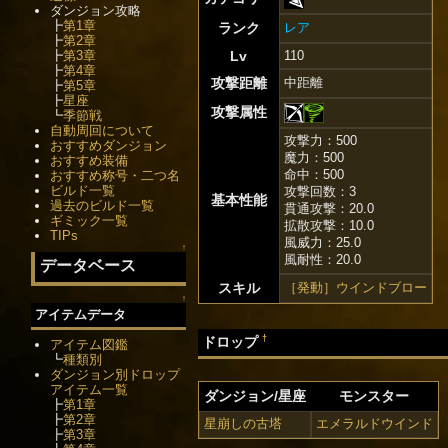
ダンジョン攻略
┣
第1章
ランク
レア
┣
第2章
┣
第3章
Lv
110
┣
第4章
攻撃距離
中距離
┣
第5章
┣
星座
攻撃属性
┗
季節戦
自動周回について
攻撃力：500
おすすめダンジョン
魔力：500
おすすめ装備
命中：500
おすすめ称号・二つ名
ビルド一覧
攻撃回数：3
基本性能
過去のビルド一覧
貫通攻撃：20.0
ギミック一覧
拡散攻撃：10.0
TIPs
風威力：25.0
↑
風耐性：20.0
データベース
スキル
［発動］ウインドブロー
↑
アイテムデータ
†
ドロップ
アイテム図鑑
┗
種類別
ダンジョン別ドロップ
アイテム一覧
ダンジョン/星座
モンスター
┣
第1章
┣
第2章
星崩しの古塔
エメラルドウインド
┣
第3章