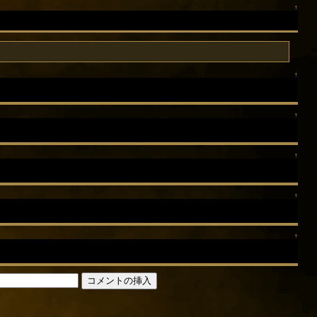
↑
↑
↑
↑
↑
↑