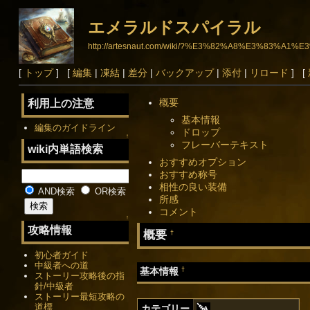
エメラルドスパイラル
http://artesnaut.com/wiki/?%E3%82%A8%E3%8
[
トップ
] [
編集
|
凍結
|
差分
|
バックアップ
|
添付
|
リロード
] [
概要
利用上の注意
基本情報
編集のガイドライン
ドロップ
↑
フレーバーテキスト
wiki内単語検索
おすすめオプション
おすすめ称号
相性の良い装備
AND検索
OR検索
所感
コメント
↑
攻略情報
概要
†
初心者ガイド
中級者への道
†
基本情報
ストーリー攻略後の指
針/中級者
ストーリー最短攻略の
道標
カテゴリー