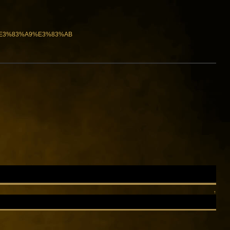
4%E3%83%A9%E3%83%AB
↑