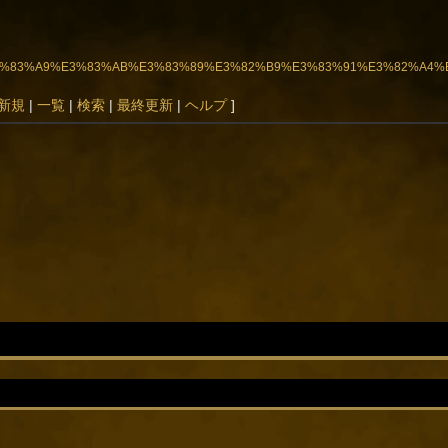
3%A1%E3%83%A9%E3%83%AB%E3%83%89%E3%82%B9%E3%83%91%E3%82%A
新規
|
一覧
|
検索
|
最終更新
|
ヘルプ
]