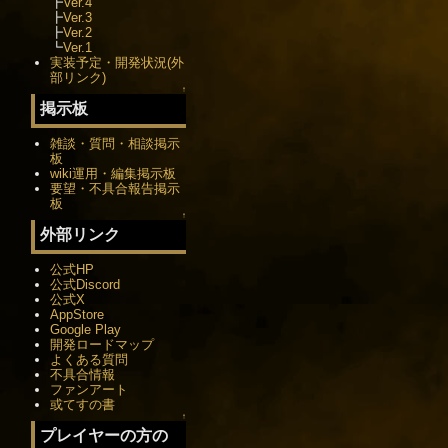
┣
Ver.4
┣
Ver.3
┣
Ver.2
┗
Ver.1
実装予定・開発状況(外
部リンク)
↑
掲示板
雑談・質問・相談掲示
板
wiki運用・編集掲示板
要望・不具合報告掲示
板
↑
外部リンク
公式HP
公式Discord
公式X
AppStore
Google Play
開発ロードマップ
よくある質問
不具合情報
ファンアート
或てすの書
↑
プレイヤーの方の