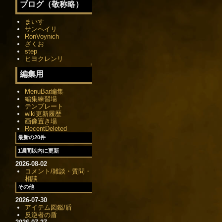
ブログ（敬称略）
まいす
サンヘイリ
RonVoynich
ざくお
step
ヒヨクレンリ
↑
編集用
MenuBar編集
編集練習場
テンプレート
wiki更新履歴
画像置き場
RecentDeleted
最新の20件
1週間以内に更新
2026-08-02
コメント/雑談・質問・
相談
その他
2026-07-30
アイテム図鑑/盾
反逆者の盾