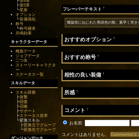
┣
第4章
┣
第5章
†
フレーバーテキスト
┗
星座
オプション
┗
装備強化
螺旋状にねじれた青緑色の槍。素早く突き
称号
┗
称号継承
共鳴効果
↑
おすすめオプション
†
キャラクターデータ
種族データ
ジョブデータ
おすすめ称号
†
二つ名
ストーリーキャラクタ
ー
相性の良い装備
ステータス一覧
†
↑
スキルデータ
所感
†
スキル辞典
┣
攻撃
┣
回復
┣
召喚
コメント
†
┣
サポート
┣
ステータス倍率
┗変換スキル
お名前:
┣
変換元でグループ
┗
変換先でグループ
コメントはありません。
Comments
↑
ダンジョンデータ