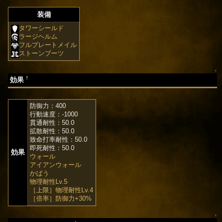
装備
タワーシールド
ラージヘルム
フルプレートメイル
ストーンブーツ
↑
†
効果
防御力：400
行動速度：-1000
貫通耐性：50.0
拡散耐性：50.0
致命打率耐性：50.0
即死耐性：50.0
効果
ウォール
アイアンウォール
かばう
物理耐性Lv.5
［上限］物理耐性Lv.4
［倍率］防御力+30%
↑