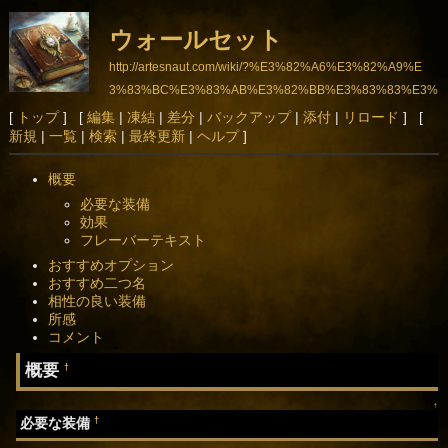
ウォールセット
http://artesnaut.com/wiki/?%E3%82%A6%E3%82%A9%E
3%83%BC%E3%83%AB%E3%82%BB%E3%83%83%E3%
83%88
[
トップ
] [
編集
|
凍結
|
差分
|
バックアップ
|
添付
|
リロード
] [
新規
|
一覧
|
検索
|
最終更新
|
ヘルプ
]
概要
必要な装備
効果
フレーバーテキスト
おすすめオプション
おすすめ二つ名
相性の良い装備
所感
コメント
概要
†
↑
†
必要な装備