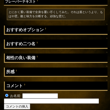
†
フレーバーテキスト
とにかく重い装備で全身を覆い尽くしてみた。それは盾というより、も
はや壁。敵と味方を分断する、頑強な壁だ。
↑
おすすめオプション
†
↑
おすすめ二つ名
†
↑
相性の良い装備
†
↑
所感
†
↑
コメント
†
お名前: