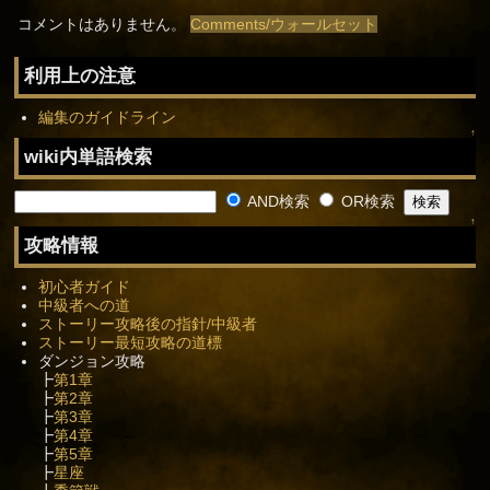
コメントはありません。
Comments/ウォールセット
利用上の注意
編集のガイドライン
↑
wiki内単語検索
AND検索
OR検索
↑
攻略情報
初心者ガイド
中級者への道
ストーリー攻略後の指針/中級者
ストーリー最短攻略の道標
ダンジョン攻略
┣
第1章
┣
第2章
┣
第3章
┣
第4章
┣
第5章
┣
星座