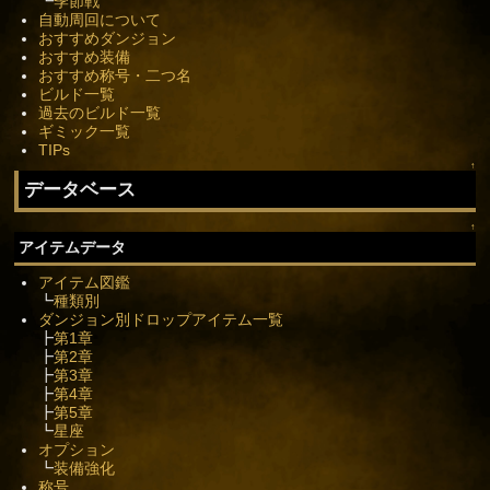
┗
季節戦
自動周回について
おすすめダンジョン
おすすめ装備
おすすめ称号・二つ名
ビルド一覧
過去のビルド一覧
ギミック一覧
TIPs
↑
データベース
↑
アイテムデータ
アイテム図鑑
┗
種類別
ダンジョン別ドロップアイテム一覧
┣
第1章
┣
第2章
┣
第3章
┣
第4章
┣
第5章
┗
星座
オプション
┗
装備強化
称号