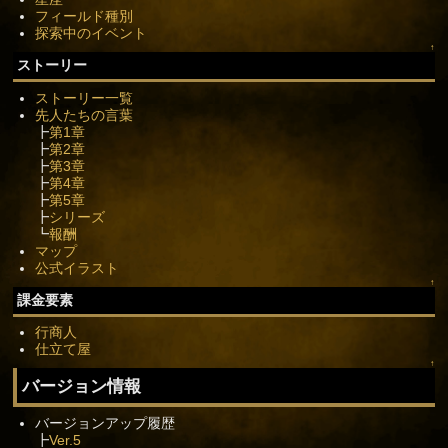
フィールド種別
探索中のイベント
↑
ストーリー
ストーリー一覧
先人たちの言葉
┣
第1章
┣
第2章
┣
第3章
┣
第4章
┣
第5章
┣
シリーズ
┗
報酬
マップ
公式イラスト
↑
課金要素
行商人
仕立て屋
↑
バージョン情報
バージョンアップ履歴
┣
Ver.5