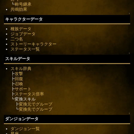
┗
称号継承
共鳴効果
↑
キャラクターデータ
種族データ
ジョブデータ
二つ名
ストーリーキャラクター
ステータス一覧
↑
スキルデータ
スキル辞典
┣
攻撃
┣
回復
┣
召喚
┣
サポート
┣
ステータス倍率
┗変換スキル
┣
変換元でグループ
┗
変換先でグループ
↑
ダンジョンデータ
ダンジョン一覧
星座