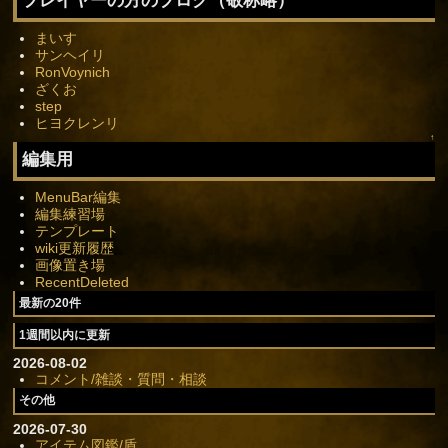
プレイヤーの方のブログ（敬称略）
まいす
サンヘイリ
RonVoynich
ざくお
step
ヒヨクレンリ
↑
編集用
MenuBar編集
編集練習場
テンプレート
wiki更新履歴
画像置き場
RecentDeleted
最新の20件
1週間以内に更新
2026-08-02
コメント/雑談・質問・相談
その他
2026-07-30
アイテム図鑑/盾