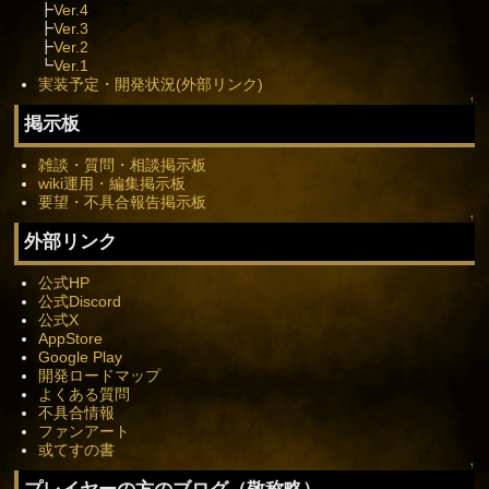
┣
Ver.4
┣
Ver.3
┣
Ver.2
┗
Ver.1
実装予定・開発状況(外部リンク)
↑
掲示板
雑談・質問・相談掲示板
wiki運用・編集掲示板
要望・不具合報告掲示板
↑
外部リンク
公式HP
公式Discord
公式X
AppStore
Google Play
開発ロードマップ
よくある質問
不具合情報
ファンアート
或てすの書
↑