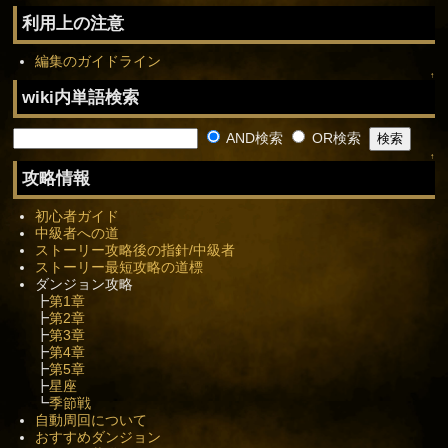
利用上の注意
編集のガイドライン
↑
wiki内単語検索
AND検索
OR検索
↑
攻略情報
初心者ガイド
中級者への道
ストーリー攻略後の指針/中級者
ストーリー最短攻略の道標
ダンジョン攻略
┣
第1章
┣
第2章
┣
第3章
┣
第4章
┣
第5章
┣
星座
┗
季節戦
自動周回について
おすすめダンジョン