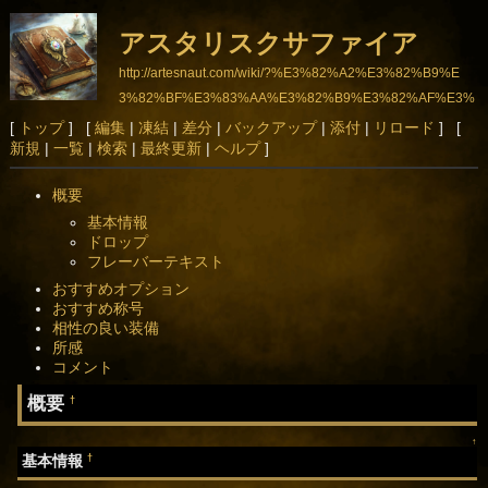
アスタリスクサファイア
http://artesnaut.com/wiki/?%E3%82%A2%E3%82%B9%E
3%82%BF%E3%83%AA%E3%82%B9%E3%82%AF%E3%
82%B5%E3%83%95%E3%82%A1%E3%82%A4%E3%8
[
トップ
] [
編集
|
凍結
|
差分
|
バックアップ
|
添付
|
リロード
] [
新規
|
一覧
|
検索
|
最終更新
|
ヘルプ
]
2%A2
概要
基本情報
ドロップ
フレーバーテキスト
おすすめオプション
おすすめ称号
相性の良い装備
所感
コメント
概要
†
↑
†
基本情報