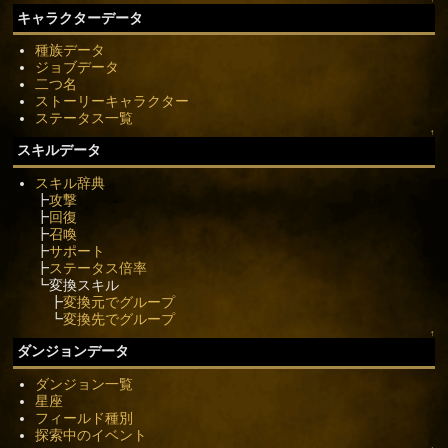
キャラクターデータ
種族データ
ジョブデータ
二つ名
ストーリーキャラクター
ステータス一覧
↑
スキルデータ
スキル辞典
┣
攻撃
┣
回復
┣
召喚
┣
サポート
┣
ステータス倍率
┗変換スキル
┣
変換元でグループ
┗
変換先でグループ
↑
ダンジョンデータ
ダンジョン一覧
星座
フィールド種別
探索中のイベント