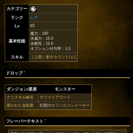
カテゴリー
ランク
レア
Lv
93
魔力：100
水威力：15.0
基本性能
水耐性：15.0
オプション付与率：1.5
スキル
［上限］集中カウントLv.1
↑
†
ドロップ
ダンジョン/星座
モンスター
クリスタル峡谷
サファイアゴート
暴かれた金鉱脈
幻想の
オリハルコンイーター
↑
†
フレーバーテキスト