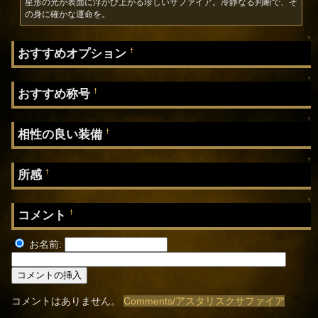
星形の光が表面に浮かび上がる珍しいサファイア。冷静なる判断で、そ
の身に確かな運命を。
↑
おすすめオプション
†
↑
おすすめ称号
†
↑
相性の良い装備
†
↑
所感
†
↑
コメント
†
お名前:
コメントはありません。
Comments/アスタリスクサファイア