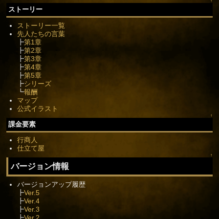
↑
ストーリー
ストーリー一覧
先人たちの言葉
┣
第1章
┣
第2章
┣
第3章
┣
第4章
┣
第5章
┣
シリーズ
┗
報酬
マップ
公式イラスト
↑
課金要素
行商人
仕立て屋
↑
バージョン情報
バージョンアップ履歴
┣
Ver.5
┣
Ver.4
┣
Ver.3
┣
Ver.2