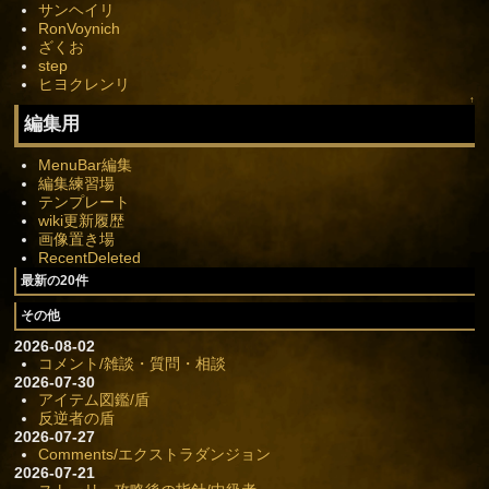
サンヘイリ
RonVoynich
ざくお
step
ヒヨクレンリ
↑
編集用
MenuBar編集
編集練習場
テンプレート
wiki更新履歴
画像置き場
RecentDeleted
最新の20件
その他
2026-08-02
コメント/雑談・質問・相談
2026-07-30
アイテム図鑑/盾
反逆者の盾
2026-07-27
Comments/エクストラダンジョン
2026-07-21