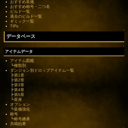
おすすめ装備
おすすめ称号・二つ名
ビルド一覧
過去のビルド一覧
ギミック一覧
TIPs
↑
データベース
↑
アイテムデータ
アイテム図鑑
┗
種類別
ダンジョン別ドロップアイテム一覧
┣
第1章
┣
第2章
┣
第3章
┣
第4章
┣
第5章
┗
星座
オプション
┗
装備強化
称号
┗
称号継承
共鳴効果
↑