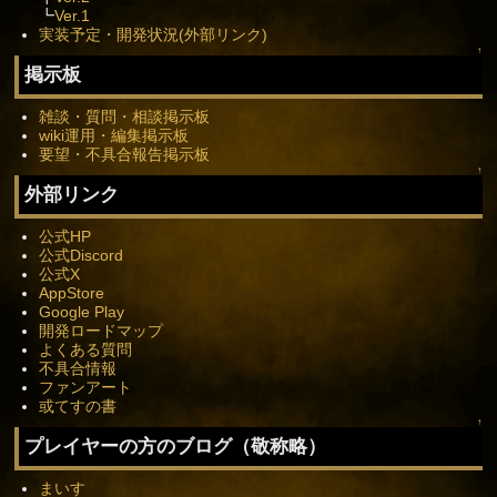
┗
Ver.1
実装予定・開発状況(外部リンク)
↑
掲示板
雑談・質問・相談掲示板
wiki運用・編集掲示板
要望・不具合報告掲示板
↑
外部リンク
公式HP
公式Discord
公式X
AppStore
Google Play
開発ロードマップ
よくある質問
不具合情報
ファンアート
或てすの書
↑
プレイヤーの方のブログ（敬称略）
まいす