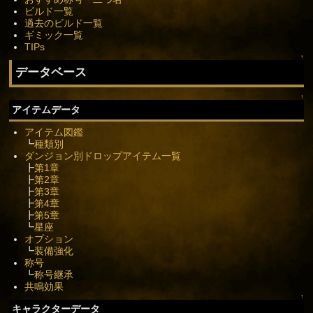
ビルド一覧
過去のビルド一覧
ギミック一覧
TIPs
↑
データベース
↑
アイテムデータ
アイテム図鑑
┗
種類別
ダンジョン別ドロップアイテム一覧
┣
第1章
┣
第2章
┣
第3章
┣
第4章
┣
第5章
┗
星座
オプション
┗
装備強化
称号
┗
称号継承
共鳴効果
↑
キャラクターデータ