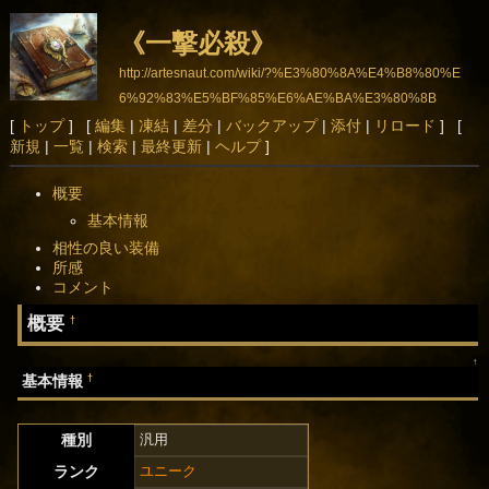
《一撃必殺》
http://artesnaut.com/wiki/?%E3%80%8A%E4%B8%80%E
6%92%83%E5%BF%85%E6%AE%BA%E3%80%8B
[
トップ
] [
編集
|
凍結
|
差分
|
バックアップ
|
添付
|
リロード
] [
新規
|
一覧
|
検索
|
最終更新
|
ヘルプ
]
概要
基本情報
相性の良い装備
所感
コメント
概要
†
↑
†
基本情報
種別
汎用
ランク
ユニーク