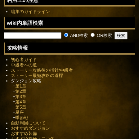
編集のガイドライン
↑
wiki内単語検索
AND検索
OR検索
↑
攻略情報
初心者ガイド
中級者への道
ストーリー攻略後の指針/中級者
ストーリー最短攻略の道標
ダンジョン攻略
┣
第1章
┣
第2章
┣
第3章
┣
第4章
┣
第5章
┣
星座
┗
季節戦
自動周回について
おすすめダンジョン
おすすめ装備
おすすめ称号・二つ名