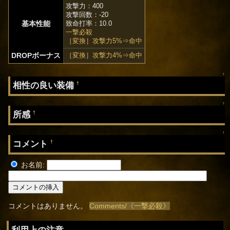
攻撃力：400
攻撃回数：-20
基本性能
致命打率：10.0
一撃必殺
［変換］攻撃力5%⇒命中
DROPボーナス
［変換］攻撃力4%⇒命中
↑
相性の良い装備
†
↑
所感
†
↑
コメント
†
お名前:
コメントはありません。
Comments/《一撃必殺》
利用上の注意