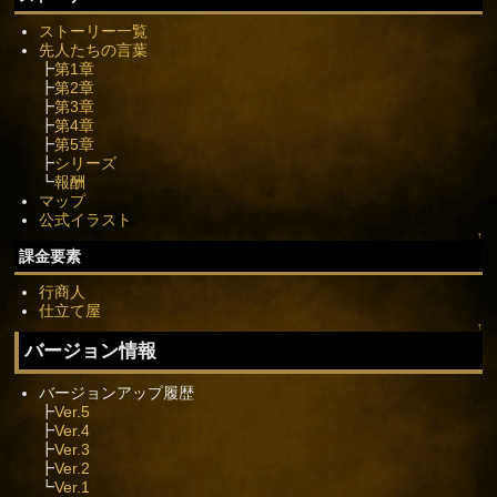
ストーリー一覧
先人たちの言葉
┣
第1章
┣
第2章
┣
第3章
┣
第4章
┣
第5章
┣
シリーズ
┗
報酬
マップ
公式イラスト
↑
課金要素
行商人
仕立て屋
↑
バージョン情報
バージョンアップ履歴
┣
Ver.5
┣
Ver.4
┣
Ver.3
┣
Ver.2
┗
Ver.1