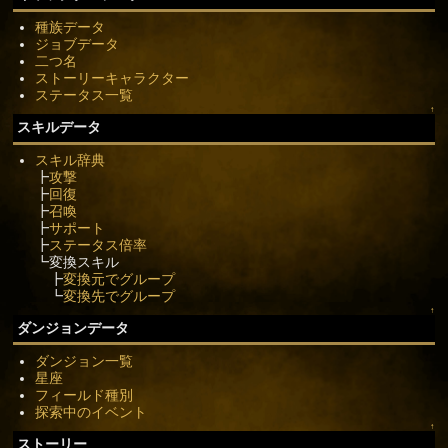
種族データ
ジョブデータ
二つ名
ストーリーキャラクター
ステータス一覧
↑
スキルデータ
スキル辞典
┣
攻撃
┣
回復
┣
召喚
┣
サポート
┣
ステータス倍率
┗変換スキル
┣
変換元でグループ
┗
変換先でグループ
↑
ダンジョンデータ
ダンジョン一覧
星座
フィールド種別
探索中のイベント
↑
ストーリー