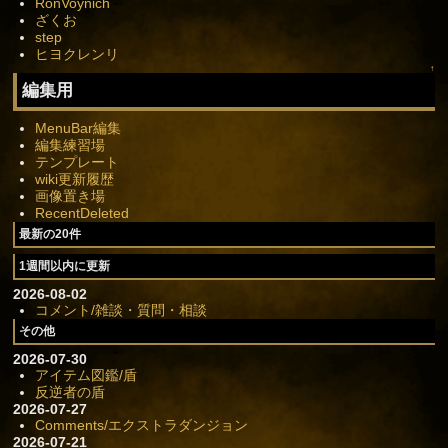
RonVoynich
ざくお
step
ヒヨクレンリ
↑
編集用
MenuBar編集
編集練習場
テンプレート
wiki更新履歴
画像置き場
RecentDeleted
最新の20件
1週間以内に更新
2026-08-02
コメント/雑談・質問・相談
その他
2026-07-30
アイテム図鑑/盾
反逆者の盾
2026-07-27
Comments/エクストラダンジョン
2026-07-21